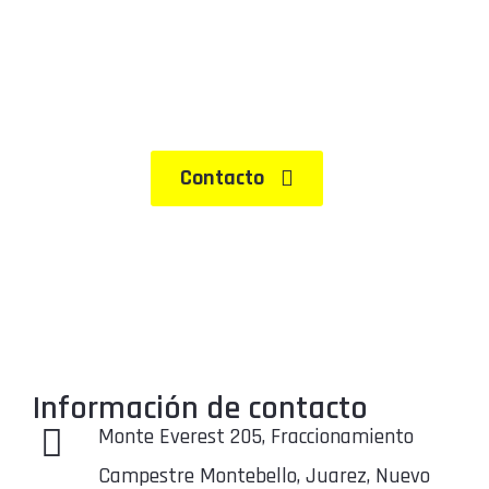
busca un servicio de demolición de confianza en
Monterrey, no dude en ponerse en contacto con
nosotros.
Contacto
Información de contacto
Monte Everest 205, Fraccionamiento
Campestre Montebello, Juarez, Nuevo